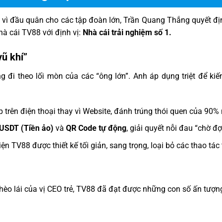
y vì đầu quân cho các tập đoàn lớn, Trần Quang Thắng quyết đị
hà cái TV88 với định vị:
Nhà cái trải nghiệm số 1.
ũ khí”
 đi theo lối mòn của các “ông lớn”. Anh áp dụng triệt để ki
 trên điện thoại thay vì Website, đánh trúng thói quen của 90%
USDT (Tiền ảo)
và
QR Code tự động
, giải quyết nỗi đau “chờ đợ
ện TV88 được thiết kế tối giản, sang trọng, loại bỏ các thao tác
hèo lái của vị CEO trẻ, TV88 đã đạt được những con số ấn tượn