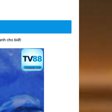
nh cho biết: