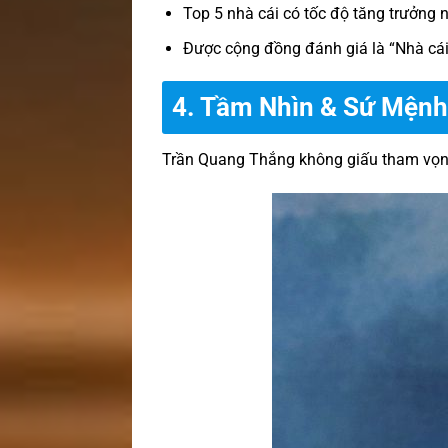
Top 5 nhà cái có tốc độ tăng trưởng 
Được cộng đồng đánh giá là “Nhà cái 
4. Tầm Nhìn & Sứ Mệnh
Trần Quang Thắng không giấu tham vọng 