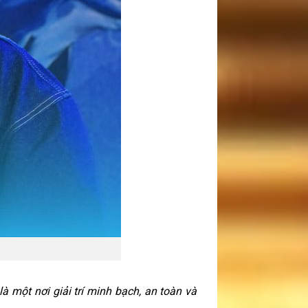
là một nơi giải trí minh bạch, an toàn và