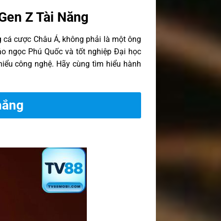
Gen Z Tài Năng
g cá cược Châu Á, không phải là một ông
ảo ngọc Phú Quốc và tốt nghiệp Đại học
hiểu công nghệ. Hãy cùng tìm hiểu hành
hắng