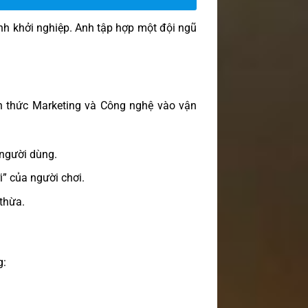
nh khởi nghiệp. Anh tập hợp một đội ngũ
ến thức Marketing và Công nghệ vào vận
 người dùng.
i” của người chơi.
 thừa.
g: