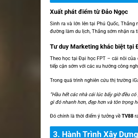
Xuất phát điểm từ Đảo Ngọc
Sinh ra và lớn lên tại Phú Quốc, Thắn
đường làm du lịch, Thắng sớm nhận ra t
Tư duy Marketing khác biệt tại 
Theo học tại Đại học FPT – cái nôi của
tiếp cận sớm với các xu hướng công nghệ
Trong quá trình nghiên cứu thị trường i
“Hầu hết các nhà cái lúc bấy giờ đều có
gì đó nhanh hơn, đẹp hơn và tôn trọng h
Đó chính là thời điểm ý tưởng về
TV88
ra
3. Hành Trình Xây Dựn