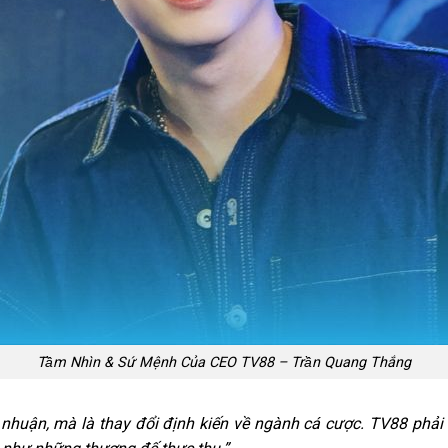
Tầm Nhìn & Sứ Mệnh Của CEO TV88 – Trần Quang Thắng
i nhuận, mà là thay đổi định kiến về ngành cá cược. TV88 phải 