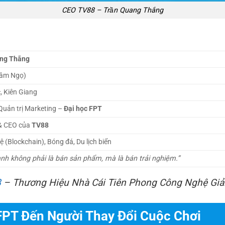
CEO TV88 – Trần Quang Thắng
ng Thắng
âm Ngọ)
, Kiên Giang
Quản trị Marketing –
Đại học FPT
& CEO của
TV88
 (Blockchain), Bóng đá, Du lịch biển
nh không phải là bán sản phẩm, mà là bán trải nghiệm.”
8
– Thương Hiệu Nhà Cái Tiên Phong Công Nghệ Giải 
FPT Đến Người Thay Đổi Cuộc Chơi