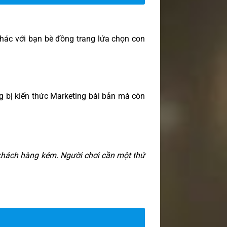
hác với bạn bè đồng trang lứa chọn con
g bị kiến thức Marketing bài bản mà còn
:
c khách hàng kém. Người chơi cần một thứ