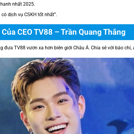
nhanh nhất 2025.
có dịch vụ CSKH tốt nhất”.
 Của CEO TV88 – Trần Quang Thắng
đưa TV88 vươn xa hơn biên giới Châu Á. Chia sẻ với báo chí, a