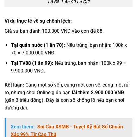
Lô Đề 1 Ăn 99 Là Gì?
Ví dụ thực tế về sự chênh lệch:
Giả sử bạn đánh 100.000 VNĐ vào con đề 88.
Tại quán nước (1 ăn 70):
Nếu trúng, bạn nhận:
100k x
70 = 7.000.000 VNĐ
.
Tại TV88 (1 ăn 99):
Nếu trúng, bạn nhận:
100k x 99 =
9.900.000 VNĐ
.
Kết luận:
Cùng một số vốn, cùng một con số, cùng một rủi
ro, nhưng chơi Online giúp bạn
lãi thêm 2.900.000 VNĐ
(gần 3 triệu đồng). Đây là con số khổng lồ nếu bạn chơi
đường dài.
Xem thêm:
Soi Cầu XSMB - Tuyệt Kỹ Bắt Số Chuẩn
Xác 99% Từ Cao Thủ