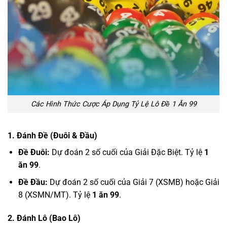
Các Hình Thức Cược Áp Dụng Tỷ Lệ Lô Đề 1 Ăn 99
1. Đánh Đề (Đuôi & Đầu)
Đề Đuôi:
Dự đoán 2 số cuối của Giải Đặc Biệt. Tỷ lệ
1
ăn 99
.
Đề Đầu:
Dự đoán 2 số cuối của Giải 7 (XSMB) hoặc Giải
8 (XSMN/MT). Tỷ lệ
1 ăn 99
.
2. Đánh Lô (Bao Lô)