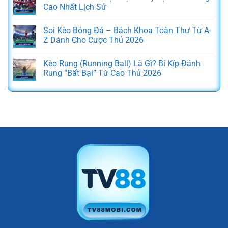
Cao Nhất Lịch Sử
Soi Kèo Bóng Đá – Bách Khoa Toàn Thư Từ A-
Z Dành Cho Cược Thủ 2026
Kèo Rung (Running Ball) Là Gì? Bí Kíp Đánh
Rung “Bất Bại” Từ Cao Thủ 2026