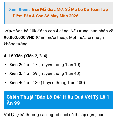
Xem thêm:
Giải Mã Giấc Mơ: Sổ Mơ Lô Đề Toàn Tập
– Điềm Báo & Con Số May Mắn 2026
Ví dụ:
Bạn bỏ 10k đánh con 4 càng. Nếu trúng, bạn nhận về
90.000.000 VNĐ
(Chín mươi triệu). Một mức lợi nhuận
không tưởng!
4. Lô Xiên (Xiên 2, 3, 4)
Xiên 2:
1 ăn 17 (Truyền thống 1 ăn 10).
Xiên 3:
1 ăn 69 (Truyền thống 1 ăn 40).
Xiên 4:
1 ăn 180 (Truyền thống 1 ăn 100).
Chiến Thuật “Bào Lô Đề” Hiệu Quả Với Tỷ Lệ 1
Ăn 99
Với tỷ lệ trả thưởng cao, người chơi có thể áp dụng các