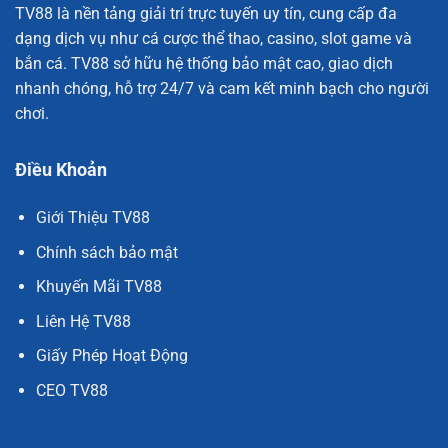
TV88
là nền tảng giải trí trực tuyến uy tín, cung cấp đa
dạng dịch vụ như cá cược thể thao, casino, slot game và
bắn cá. TV88 sở hữu hệ thống bảo mật cao, giao dịch
nhanh chóng, hỗ trợ 24/7 và cam kết minh bạch cho người
chơi.
Điều Khoản
Giới Thiệu TV88
Chính sách bảo mật
Khuyến Mãi TV88
Liên Hệ TV88
Giấy Phép Hoạt Động
CEO TV88