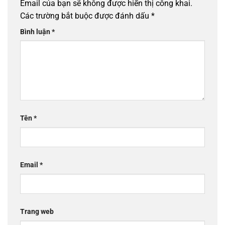
Email của bạn sẽ không được hiển thị công khai.
Các trường bắt buộc được đánh dấu
*
Bình luận
*
Tên
*
Email
*
Trang web