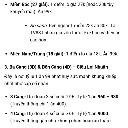
Miền Bắc (27 giải):
1 điểm lô giá 27k (hoặc 23k tùy
khuyến mãi). Ăn 99k.
So sánh:
Bên ngoài 1 điểm 23k ăn 80k. Tại
TV88 tính ra giá vốn thực tế rẻ hơn và tiền ăn
cao hơn.
Miền Nam/Trung (18 giải):
1 điểm lô giá 18k. Ăn 99k.
3. Ba Càng (3D) & Bốn Càng (4D) – Siêu Lợi Nhuận
Đây là nơi tỷ lệ 1 ăn 99 phát huy sức mạnh khủng khiếp
nhất nhờ cấp số nhân.
3 Càng:
Dự đoán 3 số cuối GĐB. Tỷ lệ
1 ăn 960 – 980
.
(Truyền thống chỉ 1 ăn 400).
4 Càng:
Dự đoán 4 số cuối GĐB. Tỷ lệ
1 ăn 9000
.
(Truyền thống gần như không nhận hoặc ăn thấp).