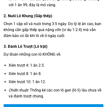
với 1 ăn 99, đây là mỏ vàng.
2. Nuôi Lô Khung (Gấp thếp)
Chọn 1 cặp số và nuôi trong 3-5 ngày. Do tỷ lệ ăn cao, bạn
không cần gấp thếp quá nặng vốn (ví dụ 1:2:4) mà vẫn
đảm bảo có lãi khi lô về ở ngày cuối.
3. Đánh Lô Trượt (Lô trật)
Dự đoán những con lô KHÔNG về.
Xiên trượt 4: 1 ăn 2.5.
Xiên trượt 8: 1 ăn 8.
Xiên trượt 10: 1 ăn 12.
Chiến thuật:
Thống kê các con lô gan (lô lì) lâu chưa về
và đánh trượt chúng.