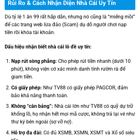
Rủi Ro & Cách Nhận Diện Nhà Cái Uy Tín
Dù tỷ lệ 1 ăn 99 rất hấp dẫn, nhưng nó cũng là “miếng mồi”
để các trang web lừa đảo (Scam) dụ dỗ người chơi nạp
tiền rồi khóa tài khoản.
Dấu hiệu nhận biết nhà cái lô đề uy tín:
Nạp rút sòng phẳng:
Cho phép rút tiền nhanh (dưới 10
phút), không viện cớ xác minh danh tính rườm rà để
giam tiền.
Có giấy phép:
Như TV88 có giấy phép PAGCOR, đảm
bảo khả năng thanh toán.
Không “cân bảng”:
Nhà cái lớn như TV88 có quỹ dự trữ
khổng lồ, họ nhận hết mọi mã cược, không trả lại vé như
thư ký bên ngoài (sợ vỡ nợ).
Hỗ trợ đa đài:
Có đủ XSMB, XSMN, XSMT và Xổ số siêu