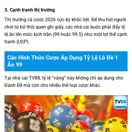
3. Cạnh tranh thị trường
Thị trường cá cược 2026 cực kỳ khốc liệt. Để thu hút người
chơi từ bỏ thói quen ghi giấy, các nhà cái buộc phải đẩy tỷ
lệ ăn lên mức kịch trần (99 hoặc 99.5) như một lợi thế cạnh
tranh (USP).
Các Hình Thức Cược Áp Dụng Tỷ Lệ Lô Đề 1
Ăn 99
Tại nhà cái TV88, tỷ lệ “vàng” này không chỉ áp dụng cho
Đánh Đề mà còn cho nhiều thể loại cược khác.