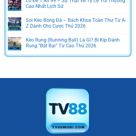
Lô Đề 1 Ăn 99 – Sự Thật Về Tỷ Lệ Trả Thưởng
Cao Nhất Lịch Sử
Soi Kèo Bóng Đá – Bách Khoa Toàn Thư Từ A-
Z Dành Cho Cược Thủ 2026
Kèo Rung (Running Ball) Là Gì? Bí Kíp Đánh
Rung “Bất Bại” Từ Cao Thủ 2026