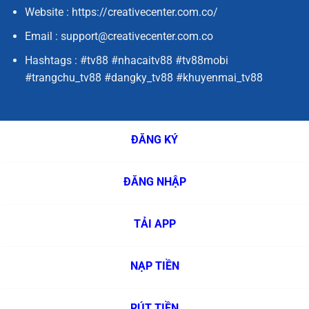
Website :
https://creativecenter.com.co/
Email :
support@creativecenter.com.co
Hashtags : #tv88 #nhacaitv88 #tv88mobi
#trangchu_tv88 #dangky_tv88 #khuyenmai_tv88
ĐĂNG KÝ
ĐĂNG NHẬP
TẢI APP
NẠP TIỀN
RÚT TIỀN