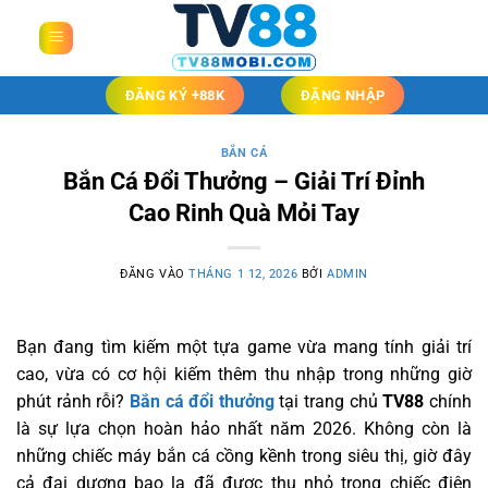
Bỏ
qua
nội
dung
ĐĂNG KÝ +88K
ĐẶNG NHẬP
BẮN CÁ
Bắn Cá Đổi Thưởng – Giải Trí Đỉnh
Cao Rinh Quà Mỏi Tay
ĐĂNG VÀO
THÁNG 1 12, 2026
BỞI
ADMIN
Bạn đang tìm kiếm một tựa game vừa mang tính giải trí
cao, vừa có cơ hội kiếm thêm thu nhập trong những giờ
phút rảnh rỗi?
Bắn cá đổi thưởng
tại trang chủ
TV88
chính
là sự lựa chọn hoàn hảo nhất năm 2026.
Không còn là
những chiếc máy bắn cá cồng kềnh trong siêu thị, giờ đây
cả đại dương bao la đã được thu nhỏ trong chiếc điện