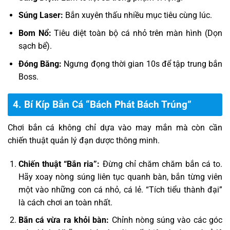
Súng Laser:
Bắn xuyên thấu nhiều mục tiêu cùng lúc.
Bom Nổ:
Tiêu diệt toàn bộ cá nhỏ trên màn hình (Dọn
sạch bể).
Đóng Băng:
Ngưng đọng thời gian 10s để tập trung bắn
Boss.
4. Bí Kíp Bắn Cá “Bách Phát Bách Trúng”
Chơi bắn cá không chỉ dựa vào may mắn mà còn cần
chiến thuật quản lý đạn dược thông minh.
Chiến thuật “Bắn ria”:
Đừng chỉ chăm chăm bắn cá to.
Hãy xoay nòng súng liên tục quanh bàn, bắn từng viên
một vào những con cá nhỏ, cá lẻ. “Tích tiểu thành đại”
là cách chơi an toàn nhất.
Bắn cá vừa ra khỏi bàn:
Chỉnh nòng súng vào các góc