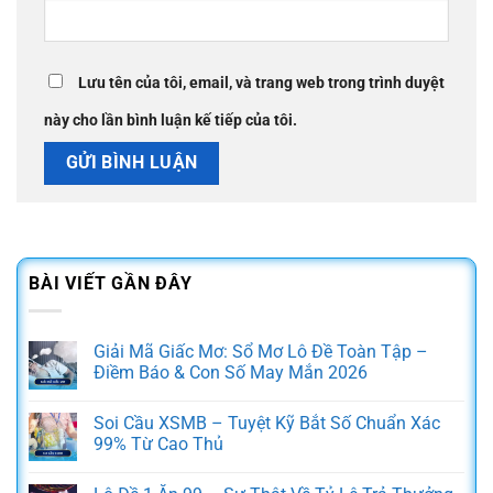
Lưu tên của tôi, email, và trang web trong trình duyệt
này cho lần bình luận kế tiếp của tôi.
BÀI VIẾT GẦN ĐÂY
Giải Mã Giấc Mơ: Sổ Mơ Lô Đề Toàn Tập –
Điềm Báo & Con Số May Mắn 2026
Soi Cầu XSMB – Tuyệt Kỹ Bắt Số Chuẩn Xác
99% Từ Cao Thủ