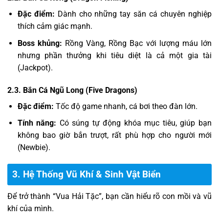
Đặc điểm:
Dành cho những tay săn cá chuyên nghiệp
thích cảm giác mạnh.
Boss khủng:
Rồng Vàng, Rồng Bạc với lượng máu lớn
nhưng phần thưởng khi tiêu diệt là cả một gia tài
(Jackpot).
2.3. Bắn Cá Ngũ Long (Five Dragons)
Đặc điểm:
Tốc độ game nhanh, cá bơi theo đàn lớn.
Tính năng:
Có súng tự động khóa mục tiêu, giúp bạn
không bao giờ bắn trượt, rất phù hợp cho người mới
(Newbie).
3. Hệ Thống Vũ Khí & Sinh Vật Biển
Để trở thành “Vua Hải Tặc”, bạn cần hiểu rõ con mồi và vũ
khí của mình.