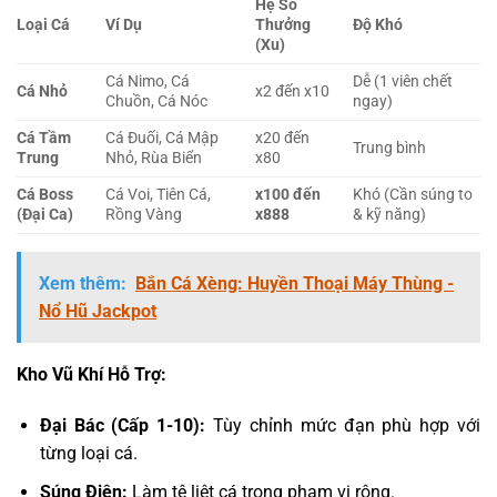
Hệ Số
Loại Cá
Ví Dụ
Thưởng
Độ Khó
(Xu)
Cá Nimo, Cá
Dễ (1 viên chết
Cá Nhỏ
x2 đến x10
Chuồn, Cá Nóc
ngay)
Cá Tầm
Cá Đuối, Cá Mập
x20 đến
Trung bình
Trung
Nhỏ, Rùa Biển
x80
Cá Boss
Cá Voi, Tiên Cá,
x100 đến
Khó (Cần súng to
(Đại Ca)
Rồng Vàng
x888
& kỹ năng)
Xem thêm:
Bắn Cá Xèng: Huyền Thoại Máy Thùng -
Nổ Hũ Jackpot
Kho Vũ Khí Hỗ Trợ:
Đại Bác (Cấp 1-10):
Tùy chỉnh mức đạn phù hợp với
từng loại cá.
Súng Điện:
Làm tê liệt cá trong phạm vi rộng.